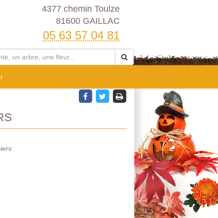
4377 chemin Toulze
81600 GAILLAC
05 63 57 04 81
r
RS
iers