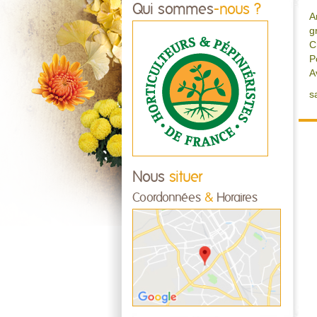
Qui sommes
-nous ?
A
g
C
P
A
s
Nous
situer
Coordonnées
&
Horaires