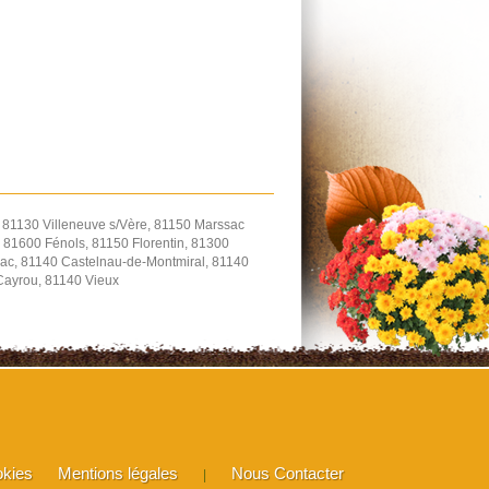
, 81130 Villeneuve s/Vère, 81150 Marssac
 81600 Fénols, 81150 Florentin, 81300
ac, 81140 Castelnau-de-Montmiral, 81140
-Cayrou, 81140 Vieux
okies
Mentions légales
Nous Contacter
|