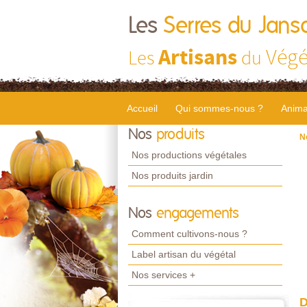
Les
Serres du Jans
Artisans
Végé
Les
du
Accueil
Qui sommes-nous ?
Anima
Nos
produits
N
Nos productions végétales
Nos produits jardin
Nos
engagements
Comment cultivons-nous ?
Label artisan du végétal
Nos services +
D