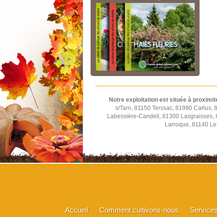
Notre exploitation est située à proximit
s/Tarn, 81150 Terssac, 81990 Carlus,
Labessière-Candeil, 81300 Lasgraisses,
Larroque, 81140 Le 
Accueil
Comment cultivons-nous
Service