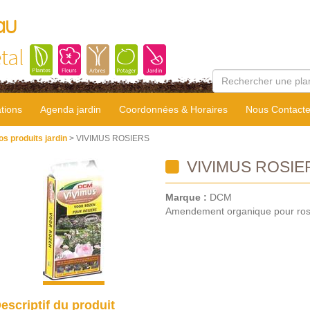
au
tal
tions
Agenda jardin
Coordonnées & Horaires
Nous Contacte
os produits jardin
> VIVIMUS ROSIERS
VIVIMUS ROSIE
Marque :
DCM
Amendement organique pour ros
escriptif du produit