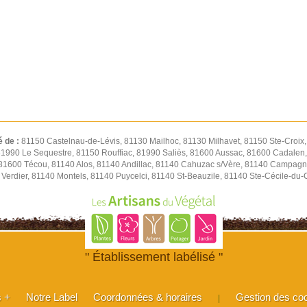
é de :
81150 Castelnau-de-Lévis, 81130 Mailhoc, 81130 Milhavet, 81150 Ste-Croix
 81990 Le Sequestre, 81150 Rouffiac, 81990 Saliès, 81600 Aussac, 81600 Cadalen,
 81600 Técou, 81140 Alos, 81140 Andillac, 81140 Cahuzac s/Vère, 81140 Campagn
Verdier, 81140 Montels, 81140 Puycelci, 81140 St-Beauzile, 81140 Ste-Cécile-du
" Établissement labélisé "
s +
Notre Label
Coordonnées & horaires
Gestion des co
|