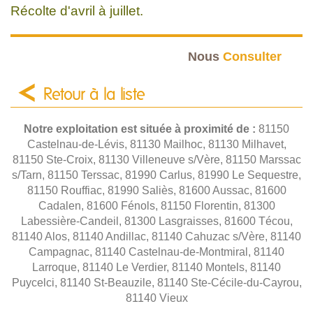
Récolte d'avril à juillet.
Nous
Consulter
Retour à la liste
Notre exploitation est située à proximité de :
81150
Castelnau-de-Lévis, 81130 Mailhoc, 81130 Milhavet,
81150 Ste-Croix, 81130 Villeneuve s/Vère, 81150 Marssac
s/Tarn, 81150 Terssac, 81990 Carlus, 81990 Le Sequestre,
81150 Rouffiac, 81990 Saliès, 81600 Aussac, 81600
Cadalen, 81600 Fénols, 81150 Florentin, 81300
Labessière-Candeil, 81300 Lasgraisses, 81600 Técou,
81140 Alos, 81140 Andillac, 81140 Cahuzac s/Vère, 81140
Campagnac, 81140 Castelnau-de-Montmiral, 81140
Larroque, 81140 Le Verdier, 81140 Montels, 81140
Puycelci, 81140 St-Beauzile, 81140 Ste-Cécile-du-Cayrou,
81140 Vieux