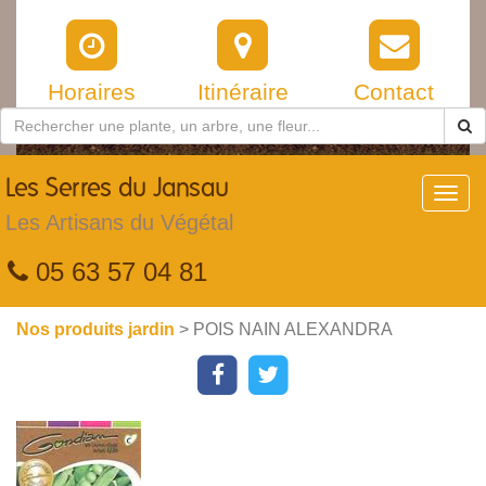
Horaires
Itinéraire
Contact
Les
Serres du Jansau
Toggl
navig
Les Artisans du Végétal
05 63 57 04 81
Nos produits jardin
> POIS NAIN ALEXANDRA