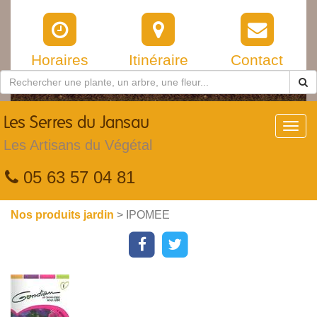
Horaires
Itinéraire
Contact
Les
Serres du Jansau
Toggl
navig
Les Artisans du Végétal
05 63 57 04 81
Nos produits jardin
> IPOMEE