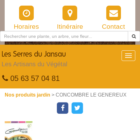
Horaires
Itinéraire
Contact
Les
Serres du Jansau
Toggl
navig
Les Artisans du Végétal
05 63 57 04 81
Nos produits jardin
> CONCOMBRE LE GENEREUX