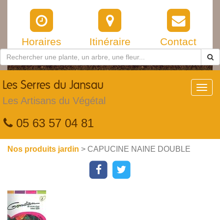
Horaires
Itinéraire
Contact
Les
Serres du Jansau
Toggl
navig
Les Artisans du Végétal
05 63 57 04 81
Nos produits jardin
> CAPUCINE NAINE DOUBLE