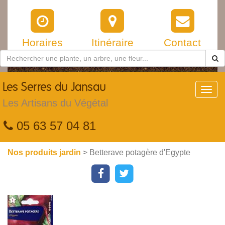
Horaires
Itinéraire
Contact
Les
Serres du Jansau
Toggl
navig
Les Artisans du Végétal
05 63 57 04 81
Nos produits jardin
> Betterave potagère d'Egypte