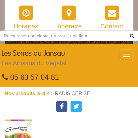
Horaires
Itinéraire
Contact
Les
Serres du Jansau
Toggl
navig
Les Artisans du Végétal
05 63 57 04 81
Nos produits jardin
> RADIS CERISE