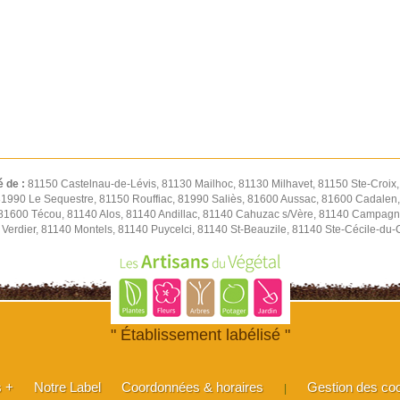
é de :
81150 Castelnau-de-Lévis, 81130 Mailhoc, 81130 Milhavet, 81150 Ste-Croix
 81990 Le Sequestre, 81150 Rouffiac, 81990 Saliès, 81600 Aussac, 81600 Cadalen,
 81600 Técou, 81140 Alos, 81140 Andillac, 81140 Cahuzac s/Vère, 81140 Campagn
Verdier, 81140 Montels, 81140 Puycelci, 81140 St-Beauzile, 81140 Ste-Cécile-du
" Établissement labélisé "
s +
Notre Label
Coordonnées & horaires
Gestion des co
|