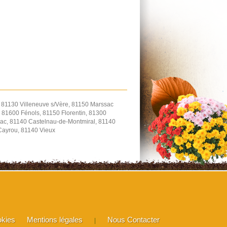
, 81130 Villeneuve s/Vère, 81150 Marssac
 81600 Fénols, 81150 Florentin, 81300
ac, 81140 Castelnau-de-Montmiral, 81140
-Cayrou, 81140 Vieux
okies
Mentions légales
Nous Contacter
|