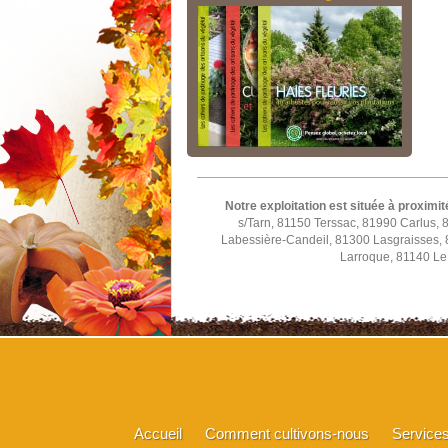
Notre exploitation est située à proximit
s/Tarn, 81150 Terssac, 81990 Carlus,
Labessière-Candeil, 81300 Lasgraisses,
Larroque, 81140 Le 
Accueil
Comment cultivons-nous
Service