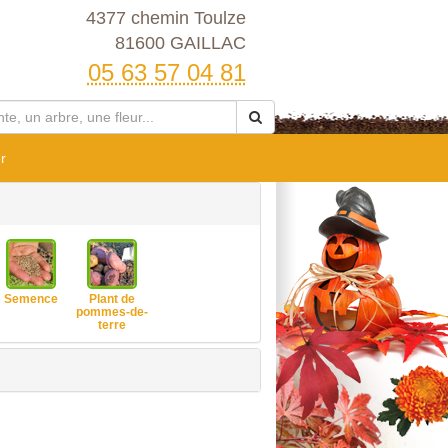
4377 chemin Toulze
81600 GAILLAC
05 63 57 04 81
r
Semence
Plant de
pommes-de-
terre