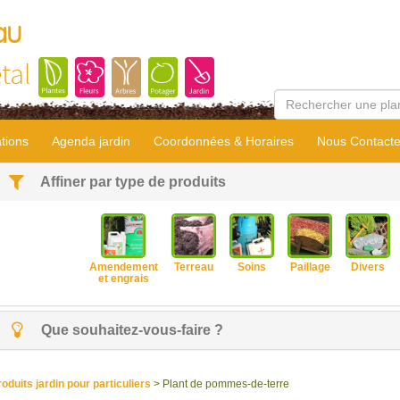
au
tal
tions
Agenda jardin
Coordonnées & Horaires
Nous Contacte
Affiner par type de produits
Amendement
Terreau
Soins
Paillage
Divers
et engrais
Que souhaitez-vous-faire ?
roduits jardin pour particuliers
> Plant de pommes-de-terre