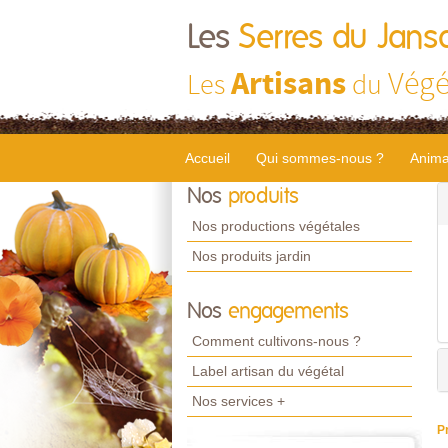
Les
Serres du Jans
Artisans
Végé
Les
du
Accueil
Qui sommes-nous ?
Anima
Nos
produits
Nos productions végétales
Nos produits jardin
Nos
engagements
Comment cultivons-nous ?
Label artisan du végétal
Nos services +
P