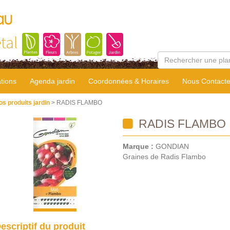
au
tal
tions
Agenda jardin
Coordonnées & Horaires
Nous Contacte
os produits jardin
> RADIS FLAMBO
RADIS FLAMBO
Marque :
GONDIAN
Graines de Radis Flambo
escriptif du produit