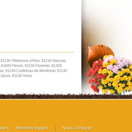
, 81130 Villeneuve s/Vère, 81150 Marssac
 81600 Fénols, 81150 Florentin, 81300
ac, 81140 Castelnau-de-Montmiral, 81140
-Cayrou, 81140 Vieux
okies
Mentions légales
Nous Contacter
|