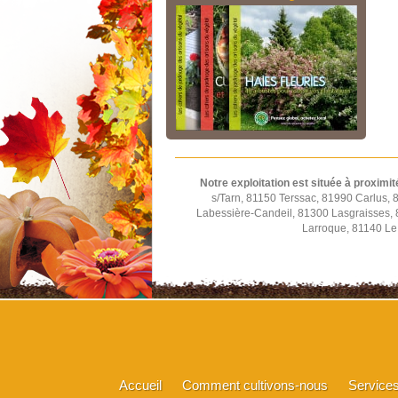
Notre exploitation est située à proximit
s/Tarn, 81150 Terssac, 81990 Carlus,
Labessière-Candeil, 81300 Lasgraisses,
Larroque, 81140 Le 
Accueil
Comment cultivons-nous
Service