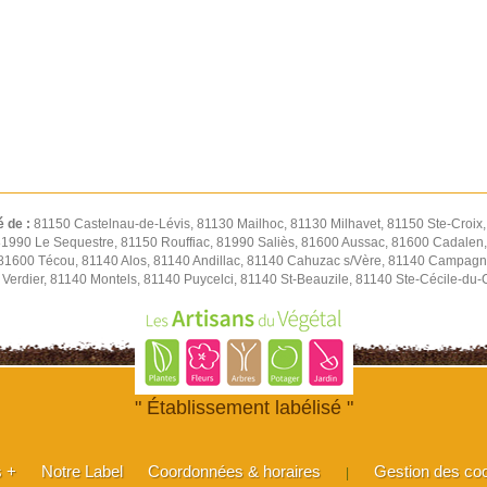
é de :
81150 Castelnau-de-Lévis, 81130 Mailhoc, 81130 Milhavet, 81150 Ste-Croix
 81990 Le Sequestre, 81150 Rouffiac, 81990 Saliès, 81600 Aussac, 81600 Cadalen,
 81600 Técou, 81140 Alos, 81140 Andillac, 81140 Cahuzac s/Vère, 81140 Campagn
Verdier, 81140 Montels, 81140 Puycelci, 81140 St-Beauzile, 81140 Ste-Cécile-du
" Établissement labélisé "
s +
Notre Label
Coordonnées & horaires
Gestion des co
|