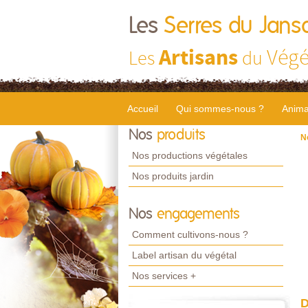
Les
Serres du Jans
Artisans
Végé
Les
du
Accueil
Qui sommes-nous ?
Anima
Nos
produits
N
Nos productions végétales
Nos produits jardin
Nos
engagements
Comment cultivons-nous ?
Label artisan du végétal
Nos services +
D