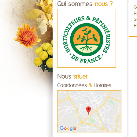
Qui sommes
-nous ?
G
R
S
R
Nous
situer
Coordonnées
&
Horaires