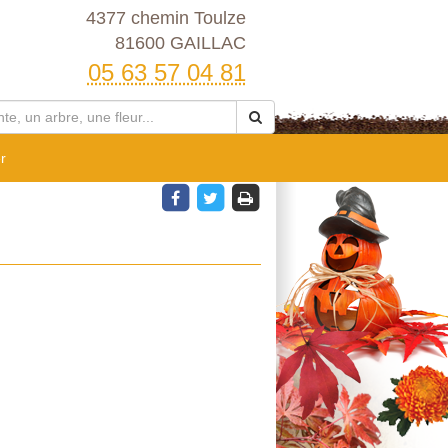
4377 chemin Toulze
81600 GAILLAC
05 63 57 04 81
r