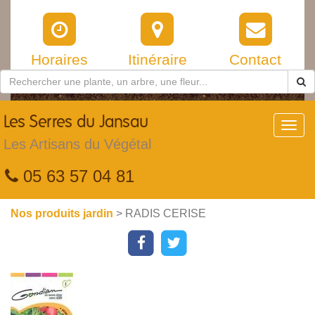
Horaires
Itinéraire
Contact
Les
Serres du Jansau
Toggl
navig
Les Artisans du Végétal
05 63 57 04 81
Nos produits jardin
> RADIS CERISE