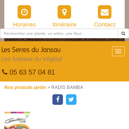
Horaires
Itinéraire
Contact
Les
Serres du Jansau
Toggl
navig
Les Artisans du Végétal
05 63 57 04 81
Nos produits jardin
> RADIS BAMBA