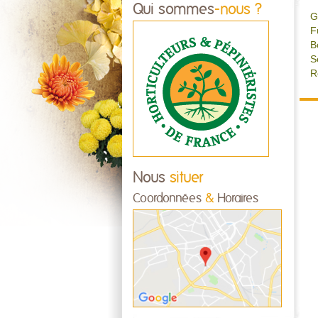
Qui sommes
-nous ?
G
F
B
S
R
Nous
situer
Coordonnées
&
Horaires