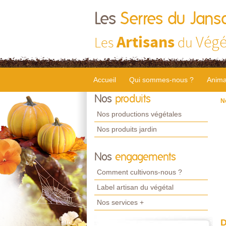
Les
Serres du Jans
Artisans
Végé
Les
du
Accueil
Qui sommes-nous ?
Anima
Nos
produits
N
Nos productions végétales
Nos produits jardin
Nos
engagements
Comment cultivons-nous ?
Label artisan du végétal
Nos services +
D