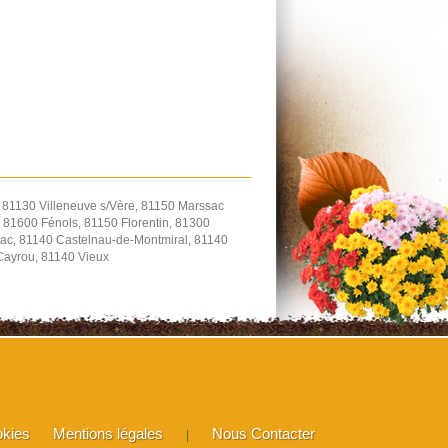
, 81130 Villeneuve s/Vère, 81150 Marssac
 81600 Fénols, 81150 Florentin, 81300
ac, 81140 Castelnau-de-Montmiral, 81140
-Cayrou, 81140 Vieux
okies
Mentions légales
Nous Contacter
|