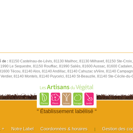
é de :
81150 Castelnau-de-Lévis, 81130 Mailhoc, 81130 Milhavet, 81150 Ste-Croix
 81990 Le Sequestre, 81150 Rouffiac, 81990 Saliès, 81600 Aussac, 81600 Cadalen,
 81600 Técou, 81140 Alos, 81140 Andillac, 81140 Cahuzac s/Vère, 81140 Campagn
Verdier, 81140 Montels, 81140 Puycelci, 81140 St-Beauzile, 81140 Ste-Cécile-du
" Établissement labélisé "
s +
Notre Label
Coordonnées & horaires
Gestion des co
|