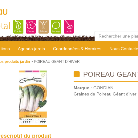
au
tal
tions
Agenda jardin
Coordonnées & Horaires
Nous Contacte
os produits jardin
> POIREAU GEANT D'HIVER
POIREAU GEANT
Marque :
GONDIAN
Graines de Poireau Géant d'iver
escriptif du produit