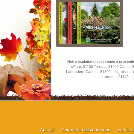
Notre exploitation est située à proximit
s/Tarn, 81150 Terssac, 81990 Carlus,
Labessière-Candeil, 81300 Lasgraisses,
Larroque, 81140 Le 
Accueil
Comment cultivons-nous
Service