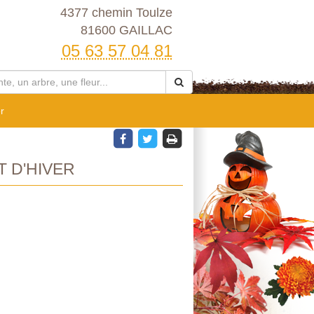
4377 chemin Toulze
81600 GAILLAC
05 63 57 04 81
r
 D'HIVER