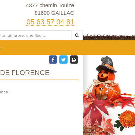
4377 chemin Toulze
81600 GAILLAC
05 63 57 04 81
r
 DE FLORENCE
rence