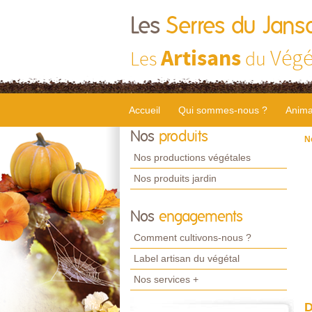
Les
Serres du Jans
Artisans
Végé
Les
du
Accueil
Qui sommes-nous ?
Anima
Nos
produits
N
Nos productions végétales
Nos produits jardin
Nos
engagements
Comment cultivons-nous ?
Label artisan du végétal
Nos services +
D