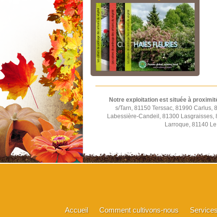
Notre exploitation est située à proximit
s/Tarn, 81150 Terssac, 81990 Carlus,
Labessière-Candeil, 81300 Lasgraisses,
Larroque, 81140 Le 
Accueil
Comment cultivons-nous
Service