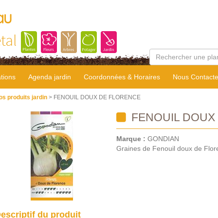
au
tal
tions
Agenda jardin
Coordonnées & Horaires
Nous Contacte
os produits jardin
> FENOUIL DOUX DE FLORENCE
FENOUIL DOUX
Marque :
GONDIAN
Graines de Fenouil doux de Flo
escriptif du produit