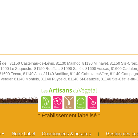
é de :
81150 Castelnau-de-Lévis, 81130 Mailhoc, 81130 Milhavet, 81150 Ste-Croix
 81990 Le Sequestre, 81150 Rouffiac, 81990 Saliès, 81600 Aussac, 81600 Cadalen,
 81600 Técou, 81140 Alos, 81140 Andillac, 81140 Cahuzac s/Vère, 81140 Campagn
Verdier, 81140 Montels, 81140 Puycelci, 81140 St-Beauzile, 81140 Ste-Cécile-du
" Établissement labélisé "
s +
Notre Label
Coordonnées & horaires
Gestion des co
|