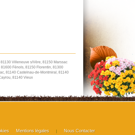
, 81130 Villeneuve s/Vère, 81150 Marssac
 81600 Fénols, 81150 Florentin, 81300
ac, 81140 Castelnau-de-Montmiral, 81140
-Cayrou, 81140 Vieux
okies
Mentions légales
Nous Contacter
|