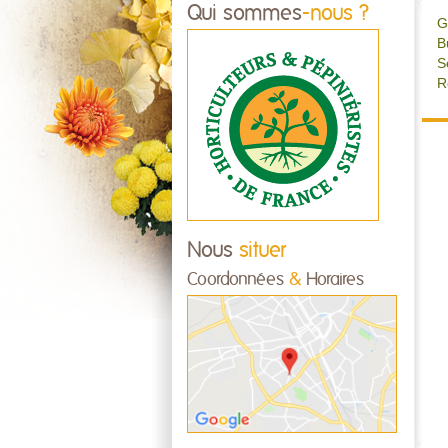
Qui sommes
-nous ?
G
B
Se
R
Nous
situer
Coordonnées
&
Horaires