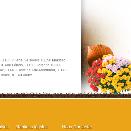
, 81130 Villeneuve s/Vère, 81150 Marssac
 81600 Fénols, 81150 Florentin, 81300
ac, 81140 Castelnau-de-Montmiral, 81140
-Cayrou, 81140 Vieux
okies
Mentions légales
Nous Contacter
|