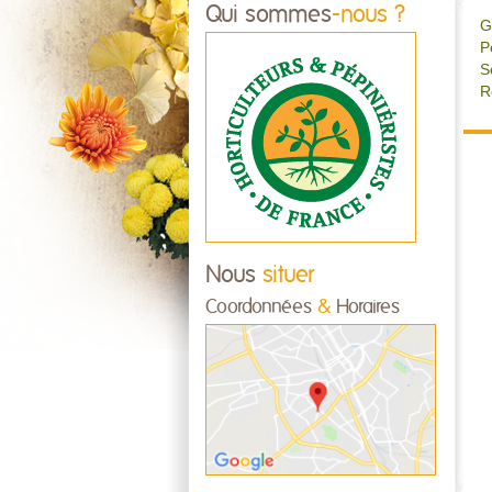
Qui sommes
-nous ?
G
P
S
R
Nous
situer
Coordonnées
&
Horaires