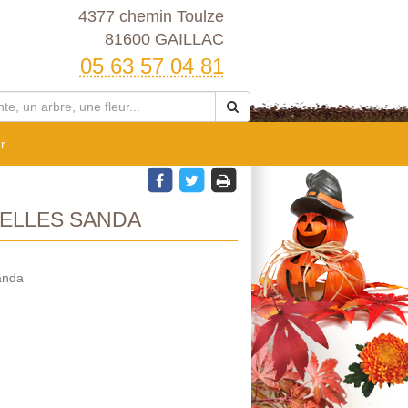
4377 chemin Toulze
81600 GAILLAC
05 63 57 04 81
r
ELLES SANDA
anda