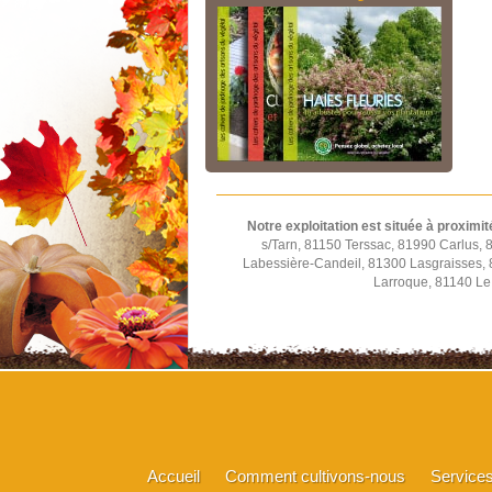
Notre exploitation est située à proximit
s/Tarn, 81150 Terssac, 81990 Carlus,
Labessière-Candeil, 81300 Lasgraisses,
Larroque, 81140 Le 
Accueil
Comment cultivons-nous
Service