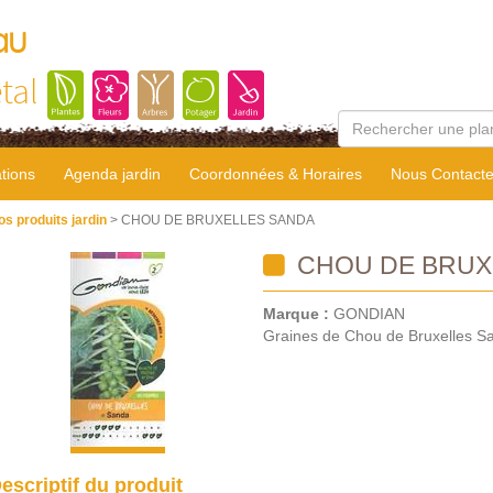
au
tal
tions
Agenda jardin
Coordonnées & Horaires
Nous Contacte
os produits jardin
> CHOU DE BRUXELLES SANDA
CHOU DE BRUX
Marque :
GONDIAN
Graines de Chou de Bruxelles S
escriptif du produit