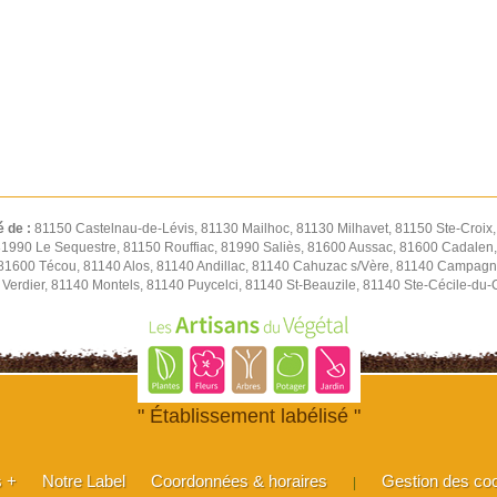
é de :
81150 Castelnau-de-Lévis, 81130 Mailhoc, 81130 Milhavet, 81150 Ste-Croix
 81990 Le Sequestre, 81150 Rouffiac, 81990 Saliès, 81600 Aussac, 81600 Cadalen,
 81600 Técou, 81140 Alos, 81140 Andillac, 81140 Cahuzac s/Vère, 81140 Campagn
Verdier, 81140 Montels, 81140 Puycelci, 81140 St-Beauzile, 81140 Ste-Cécile-du
" Établissement labélisé "
s +
Notre Label
Coordonnées & horaires
Gestion des co
|