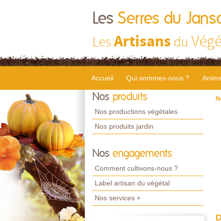
Les
Serres du Jans
Artisans
Végé
Les
du
Accueil
Qui sommes-nous ?
Anima
Nos
produits
N
Nos productions végétales
Nos produits jardin
Nos
engagements
Comment cultivons-nous ?
Label artisan du végétal
Nos services +
D