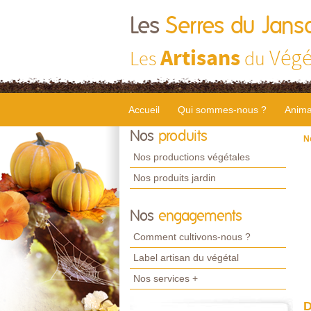
Les
Serres du Jans
Artisans
Végé
Les
du
Accueil
Qui sommes-nous ?
Anima
Nos
produits
N
Nos productions végétales
Nos produits jardin
Nos
engagements
Comment cultivons-nous ?
Label artisan du végétal
Nos services +
D