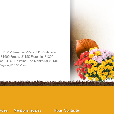
, 81130 Villeneuve s/Vère, 81150 Marssac
 81600 Fénols, 81150 Florentin, 81300
ac, 81140 Castelnau-de-Montmiral, 81140
-Cayrou, 81140 Vieux
okies
Mentions légales
Nous Contacter
|