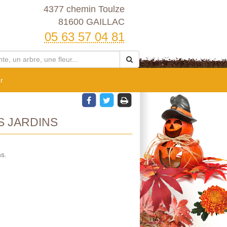
4377 chemin Toulze
81600 GAILLAC
05 63 57 04 81
r
S JARDINS
s.