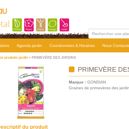
au
tal
tions
Agenda jardin
Coordonnées & Horaires
Nous Contacte
os produits jardin
> PRIMEVÈRE DES JARDINS
PRIMEVÈRE DE
Marque :
GONDIAN
Graines de primevères des jardin
escriptif du produit