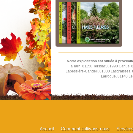
Notre exploitation est située à proximit
s/Tarn, 81150 Terssac, 81990 Carlus,
Labessière-Candeil, 81300 Lasgraisses,
Larroque, 81140 Le 
Accueil
Comment cultivons-nous
Service