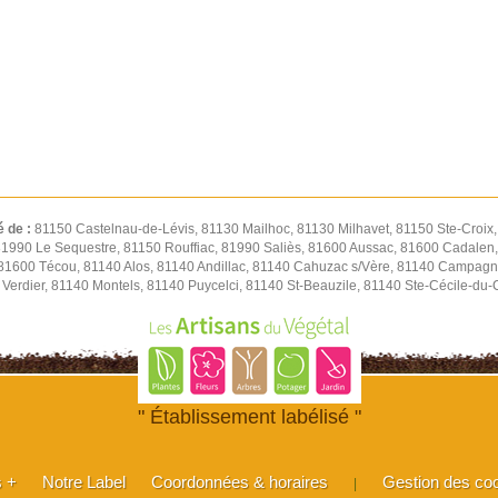
é de :
81150 Castelnau-de-Lévis, 81130 Mailhoc, 81130 Milhavet, 81150 Ste-Croix
 81990 Le Sequestre, 81150 Rouffiac, 81990 Saliès, 81600 Aussac, 81600 Cadalen,
 81600 Técou, 81140 Alos, 81140 Andillac, 81140 Cahuzac s/Vère, 81140 Campagn
Verdier, 81140 Montels, 81140 Puycelci, 81140 St-Beauzile, 81140 Ste-Cécile-du
" Établissement labélisé "
s +
Notre Label
Coordonnées & horaires
Gestion des co
|