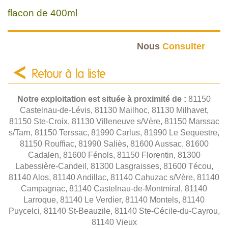
flacon de 400ml
Nous
Consulter
Retour à la liste
Notre exploitation est située à proximité de :
81150
Castelnau-de-Lévis, 81130 Mailhoc, 81130 Milhavet,
81150 Ste-Croix, 81130 Villeneuve s/Vère, 81150 Marssac
s/Tarn, 81150 Terssac, 81990 Carlus, 81990 Le Sequestre,
81150 Rouffiac, 81990 Saliès, 81600 Aussac, 81600
Cadalen, 81600 Fénols, 81150 Florentin, 81300
Labessière-Candeil, 81300 Lasgraisses, 81600 Técou,
81140 Alos, 81140 Andillac, 81140 Cahuzac s/Vère, 81140
Campagnac, 81140 Castelnau-de-Montmiral, 81140
Larroque, 81140 Le Verdier, 81140 Montels, 81140
Puycelci, 81140 St-Beauzile, 81140 Ste-Cécile-du-Cayrou,
81140 Vieux