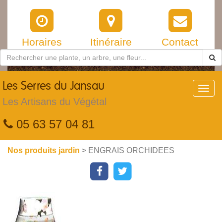
Horaires
Itinéraire
Contact
Les
Serres du Jansau
Toggl
navig
Les Artisans du Végétal
05 63 57 04 81
Nos produits jardin
> ENGRAIS ORCHIDEES