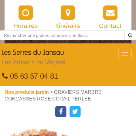
Horaires
Itinéraire
Contact
Les
Serres du Jansau
Toggl
navig
Les Artisans du Végétal
05 63 57 04 81
Nos produits jardin
> GRAVIERS MARBRE
CONCASSES ROSE CORAIL PERLEE