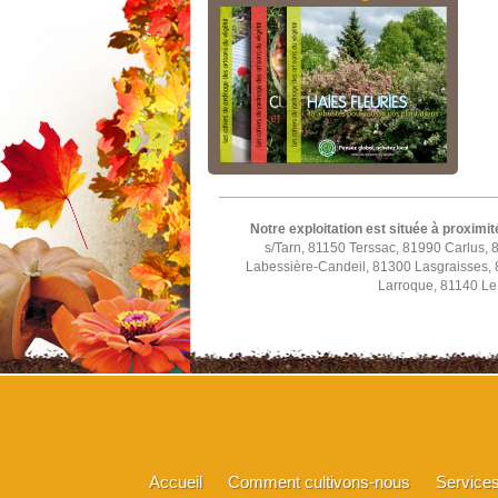
Notre exploitation est située à proximit
s/Tarn, 81150 Terssac, 81990 Carlus,
Labessière-Candeil, 81300 Lasgraisses,
Larroque, 81140 Le 
Accueil
Comment cultivons-nous
Service