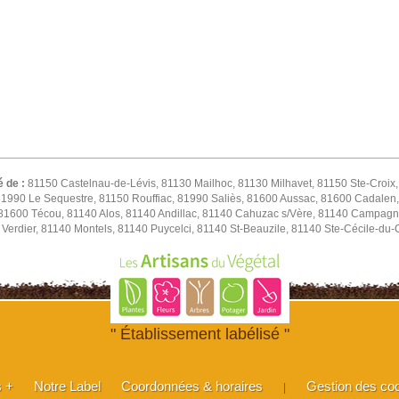
é de :
81150 Castelnau-de-Lévis, 81130 Mailhoc, 81130 Milhavet, 81150 Ste-Croix
 81990 Le Sequestre, 81150 Rouffiac, 81990 Saliès, 81600 Aussac, 81600 Cadalen,
 81600 Técou, 81140 Alos, 81140 Andillac, 81140 Cahuzac s/Vère, 81140 Campagn
Verdier, 81140 Montels, 81140 Puycelci, 81140 St-Beauzile, 81140 Ste-Cécile-du
" Établissement labélisé "
s +
Notre Label
Coordonnées & horaires
Gestion des co
|