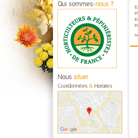
Qui sommes
-nous ?
E
P
E
P
s
Nous
situer
Coordonnées
&
Horaires