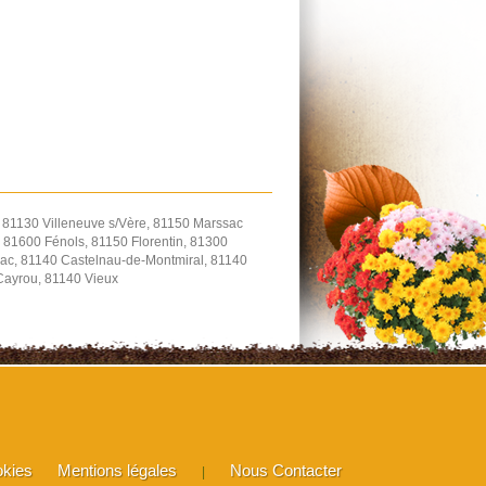
, 81130 Villeneuve s/Vère, 81150 Marssac
 81600 Fénols, 81150 Florentin, 81300
ac, 81140 Castelnau-de-Montmiral, 81140
-Cayrou, 81140 Vieux
okies
Mentions légales
Nous Contacter
|