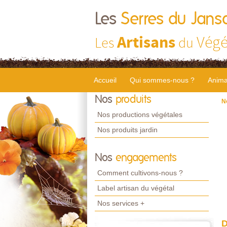
Les
Serres du Jans
Artisans
Végé
Les
du
Accueil
Qui sommes-nous ?
Anima
Nos
produits
N
Nos productions végétales
Nos produits jardin
Nos
engagements
Comment cultivons-nous ?
Label artisan du végétal
Nos services +
D