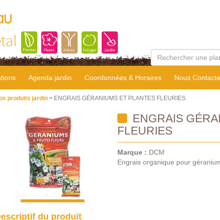
au
tal
tions
Agenda jardin
Coordonnées & Horaires
Nous Contacte
os produits jardin
> ENGRAIS GÉRANIUMS ET PLANTES FLEURIES
ENGRAIS GÉRA
FLEURIES
Marque :
DCM
Engrais organique pour géraniums
escriptif du produit