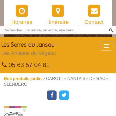
Horaires
Itinéraire
Contact
Les
Serres du Jansau
Toggl
navig
Les Artisans du Végétal
05 63 57 04 81
Nos produits jardin
> CAROTTE NANTAISE DE RACE
SLENDERO