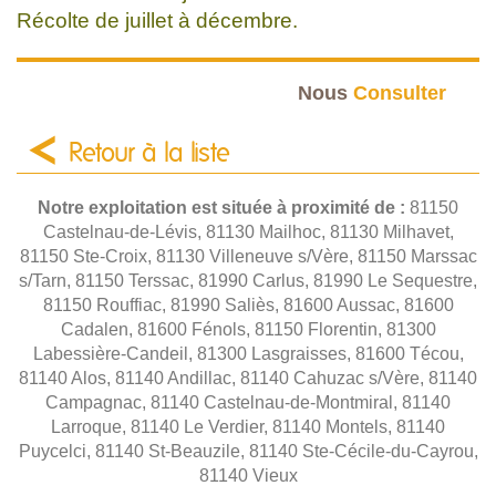
Récolte de juillet à décembre.
Nous
Consulter
Retour à la liste
Notre exploitation est située à proximité de :
81150
Castelnau-de-Lévis, 81130 Mailhoc, 81130 Milhavet,
81150 Ste-Croix, 81130 Villeneuve s/Vère, 81150 Marssac
s/Tarn, 81150 Terssac, 81990 Carlus, 81990 Le Sequestre,
81150 Rouffiac, 81990 Saliès, 81600 Aussac, 81600
Cadalen, 81600 Fénols, 81150 Florentin, 81300
Labessière-Candeil, 81300 Lasgraisses, 81600 Técou,
81140 Alos, 81140 Andillac, 81140 Cahuzac s/Vère, 81140
Campagnac, 81140 Castelnau-de-Montmiral, 81140
Larroque, 81140 Le Verdier, 81140 Montels, 81140
Puycelci, 81140 St-Beauzile, 81140 Ste-Cécile-du-Cayrou,
81140 Vieux