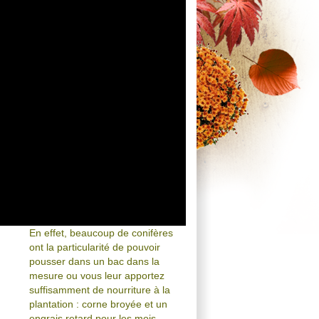
En effet, beaucoup de conifères
ont la particularité de pouvoir
pousser dans un bac dans la
mesure ou vous leur apportez
suffisamment de nourriture à la
plantation : corne broyée et un
engrais retard pour les mois