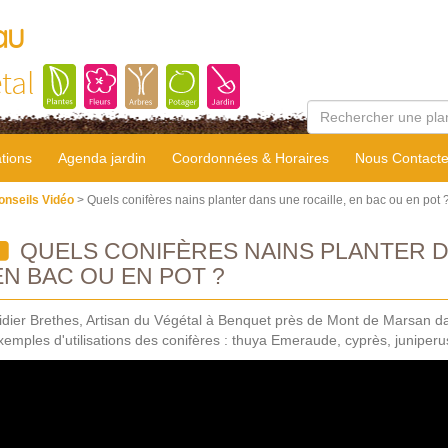
au
tal
tions
Agenda jardin
Coordonnées & Horaires
Nous Contacte
onseils Vidéo
> Quels conifères nains planter dans une rocaille, en bac ou en pot 
QUELS CONIFÈRES NAINS PLANTER D
EN BAC OU EN POT ?
idier Brethes, Artisan du Végétal à Benquet près de Mont de Marsan 
xemples d'utilisations des conifères : thuya Emeraude, cyprès, juniperu