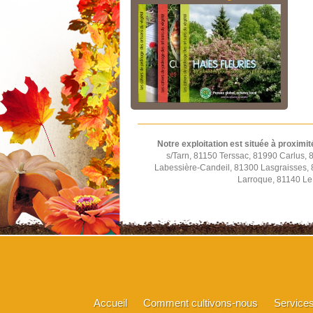
Notre exploitation est située à proximit
s/Tarn, 81150 Terssac, 81990 Carlus,
Labessière-Candeil, 81300 Lasgraisses,
Larroque, 81140 Le 
Accueil
Comment cultivons-nous
Service