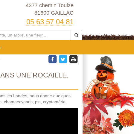
4377 chemin Toulze
81600 GAILLAC
05 63 57 04 81
r
?
ANS UNE ROCAILLE,
dans les Landes, nous donne quelques
s, chamaecyparis, pin, cryptoméria.