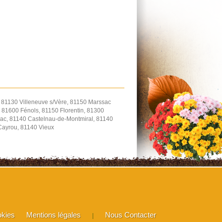
, 81130 Villeneuve s/Vère, 81150 Marssac
 81600 Fénols, 81150 Florentin, 81300
ac, 81140 Castelnau-de-Montmiral, 81140
-Cayrou, 81140 Vieux
okies
Mentions légales
Nous Contacter
|