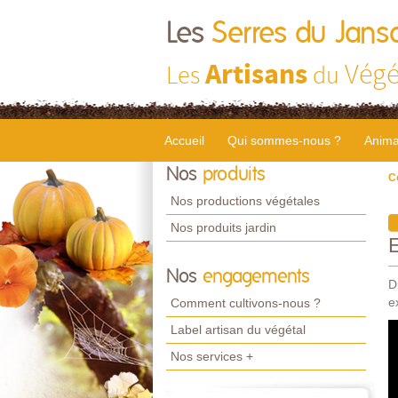
Les
Serres du Jans
Artisans
Végé
Les
du
Accueil
Qui sommes-nous ?
Anima
Nos
produits
C
Nos productions végétales
Nos produits jardin
Nos
engagements
D
e
Comment cultivons-nous ?
Label artisan du végétal
Nos services +