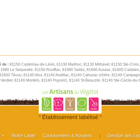
é de :
81150 Castelnau-de-Lévis, 81130 Mailhoc, 81130 Milhavet, 81150 Ste-Croix
 81990 Le Sequestre, 81150 Rouffiac, 81990 Saliès, 81600 Aussac, 81600 Cadalen,
 81600 Técou, 81140 Alos, 81140 Andillac, 81140 Cahuzac s/Vère, 81140 Campagn
Verdier, 81140 Montels, 81140 Puycelci, 81140 St-Beauzile, 81140 Ste-Cécile-du
" Établissement labélisé "
s +
Notre Label
Coordonnées & horaires
Gestion des co
|