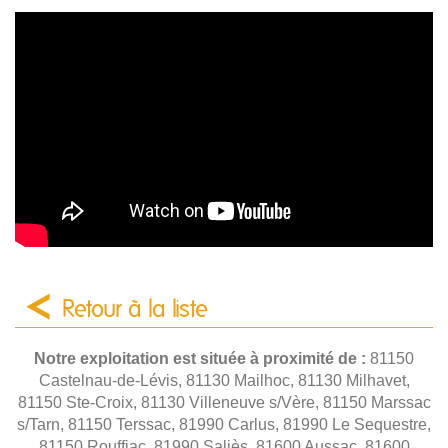
Retour à la liste
Notre exploitation est située à proximité de :
81150
Castelnau-de-Lévis, 81130 Mailhoc, 81130 Milhavet,
81150 Ste-Croix, 81130 Villeneuve s/Vère, 81150 Marssac
s/Tarn, 81150 Terssac, 81990 Carlus, 81990 Le Sequestre,
81150 Rouffiac, 81990 Saliès, 81600 Aussac, 81600