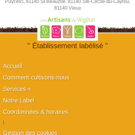
Puycelci, 81140 St-Beauzile, 81140 Ste-Cécile-du-Cayrou,
81140 Vieux
" Établissement labélisé "
Accueil
Comment cultivons-nous
Services +
Notre Label
Coordonnées & horaires
|
Gestion des cookies