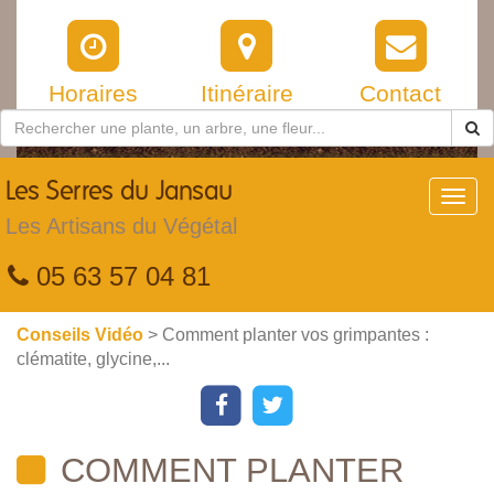
Horaires
Itinéraire
Contact
Les
Serres du Jansau
Toggl
navig
Les Artisans du Végétal
05 63 57 04 81
Conseils Vidéo
> Comment planter vos grimpantes :
clématite, glycine,...
COMMENT PLANTER