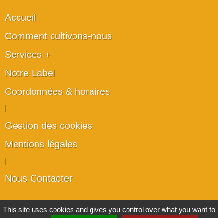
Accueil
Comment cultivons-nous
Services +
Notre Label
Coordonnées & horaires
|
Gestion des cookies
Mentions légales
|
Nous Contacter
Les artisans du végétal
This site uses cookies and gives you control over what you want to