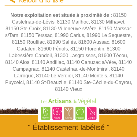
Retour à la liste
Notre exploitation est située à proximité de :
81150
Castelnau-de-Lévis, 81130 Mailhoc, 81130 Milhavet,
81150 Ste-Croix, 81130 Villeneuve s/Vère, 81150 Marssac
s/Tarn, 81150 Terssac, 81990 Carlus, 81990 Le Sequestre,
81150 Rouffiac, 81990 Saliès, 81600 Aussac, 81600
Cadalen, 81600 Fénols, 81150 Florentin, 81300
Labessière-Candeil, 81300 Lasgraisses, 81600 Técou,
81140 Alos, 81140 Andillac, 81140 Cahuzac s/Vère, 81140
Campagnac, 81140 Castelnau-de-Montmiral, 81140
Larroque, 81140 Le Verdier, 81140 Montels, 81140
Puycelci, 81140 St-Beauzile, 81140 Ste-Cécile-du-Cayrou,
81140 Vieux
" Établissement labélisé "