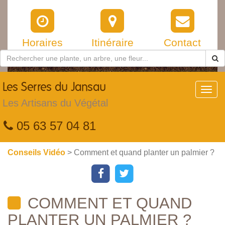
Horaires
Itinéraire
Contact
Les
Serres du Jansau
Toggl
navig
Les Artisans du Végétal
05 63 57 04 81
Conseils Vidéo
> Comment et quand planter un palmier ?
COMMENT ET QUAND
PLANTER UN PALMIER ?