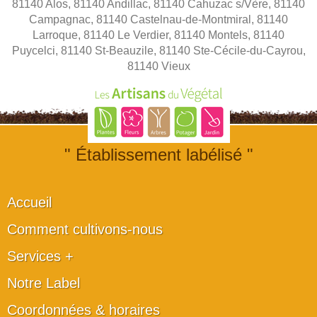
81140 Alos, 81140 Andillac, 81140 Cahuzac s/Vère, 81140
Campagnac, 81140 Castelnau-de-Montmiral, 81140
Larroque, 81140 Le Verdier, 81140 Montels, 81140
Puycelci, 81140 St-Beauzile, 81140 Ste-Cécile-du-Cayrou,
81140 Vieux
" Établissement labélisé "
Accueil
Comment cultivons-nous
Services +
Notre Label
Coordonnées & horaires