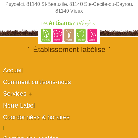
Puycelci, 81140 St-Beauzile, 81140 Ste-Cécile-du-Cayrou,
81140 Vieux
" Établissement labélisé "
Accueil
Comment cultivons-nous
Services +
Notre Label
Coordonnées & horaires
|