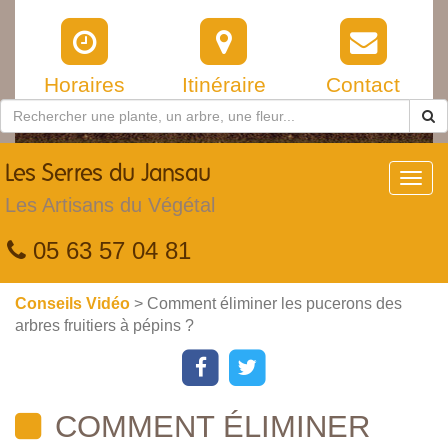
Horaires
Itinéraire
Contact
Les
Serres du Jansau
Toggl
navig
Les Artisans du Végétal
05 63 57 04 81
Conseils Vidéo
> Comment éliminer les pucerons des
arbres fruitiers à pépins ?
COMMENT ÉLIMINER