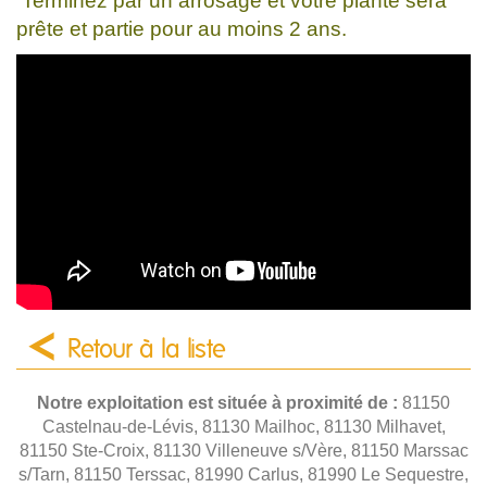
Terminez par un arrosage et votre plante sera
prête et partie pour au moins 2 ans.
Retour à la liste
Notre exploitation est située à proximité de :
81150
Castelnau-de-Lévis, 81130 Mailhoc, 81130 Milhavet,
81150 Ste-Croix, 81130 Villeneuve s/Vère, 81150 Marssac
s/Tarn, 81150 Terssac, 81990 Carlus, 81990 Le Sequestre,