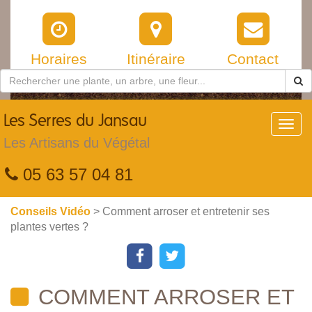
Horaires
Itinéraire
Contact
Les
Serres du Jansau
Toggl
navig
Les Artisans du Végétal
05 63 57 04 81
Conseils Vidéo
> Comment arroser et entretenir ses
plantes vertes ?
COMMENT ARROSER ET