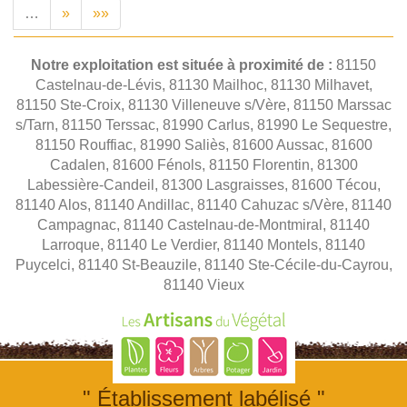
…
»
»»
Notre exploitation est située à proximité de :
81150
Castelnau-de-Lévis, 81130 Mailhoc, 81130 Milhavet,
81150 Ste-Croix, 81130 Villeneuve s/Vère, 81150 Marssac
s/Tarn, 81150 Terssac, 81990 Carlus, 81990 Le Sequestre,
81150 Rouffiac, 81990 Saliès, 81600 Aussac, 81600
Cadalen, 81600 Fénols, 81150 Florentin, 81300
Labessière-Candeil, 81300 Lasgraisses, 81600 Técou,
81140 Alos, 81140 Andillac, 81140 Cahuzac s/Vère, 81140
Campagnac, 81140 Castelnau-de-Montmiral, 81140
Larroque, 81140 Le Verdier, 81140 Montels, 81140
Puycelci, 81140 St-Beauzile, 81140 Ste-Cécile-du-Cayrou,
81140 Vieux
" Établissement labélisé "