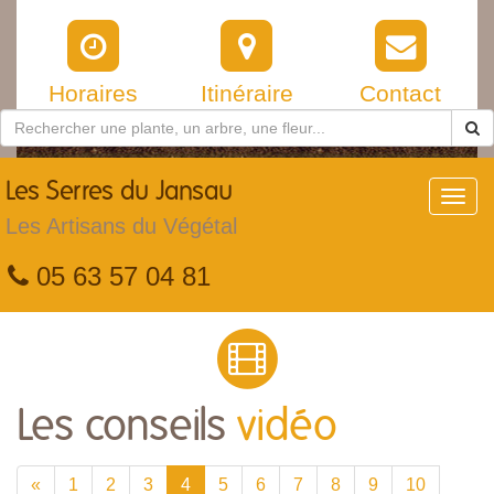
Horaires
Itinéraire
Contact
Les
Serres du Jansau
Toggl
navig
Les Artisans du Végétal
05 63 57 04 81
Les conseils
vidéo
«
1
2
3
4
5
6
7
8
9
10