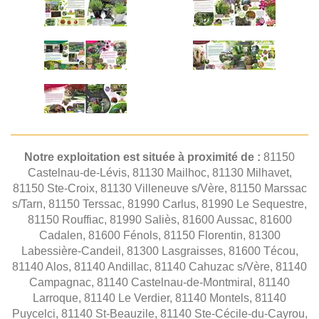
Notre exploitation est située à proximité de :
81150
Castelnau-de-Lévis, 81130 Mailhoc, 81130 Milhavet,
81150 Ste-Croix, 81130 Villeneuve s/Vère, 81150 Marssac
s/Tarn, 81150 Terssac, 81990 Carlus, 81990 Le Sequestre,
81150 Rouffiac, 81990 Saliès, 81600 Aussac, 81600
Cadalen, 81600 Fénols, 81150 Florentin, 81300
Labessière-Candeil, 81300 Lasgraisses, 81600 Técou,
81140 Alos, 81140 Andillac, 81140 Cahuzac s/Vère, 81140
Campagnac, 81140 Castelnau-de-Montmiral, 81140
Larroque, 81140 Le Verdier, 81140 Montels, 81140
Puycelci, 81140 St-Beauzile, 81140 Ste-Cécile-du-Cayrou,